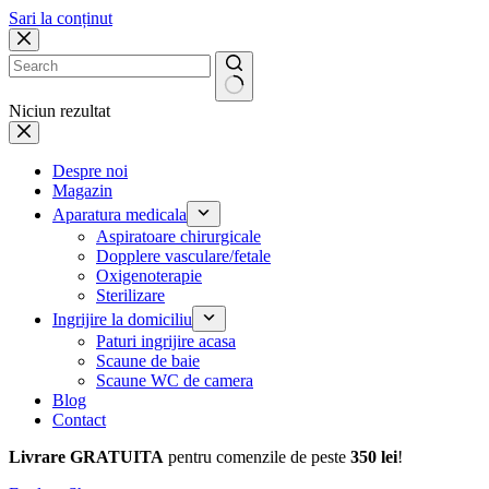
Sari la conținut
Niciun rezultat
Despre noi
Magazin
Aparatura medicala
Aspiratoare chirurgicale
Dopplere vasculare/fetale
Oxigenoterapie
Sterilizare
Ingrijire la domiciliu
Paturi ingrijire acasa
Scaune de baie
Scaune WC de camera
Blog
Contact
Livrare GRATUITA
pentru comenzile de peste
350 lei
!