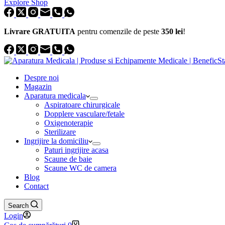
Explore Shop
Livrare GRATUITA
pentru comenzile de peste
350 lei
!
Despre noi
Magazin
Aparatura medicala
Aspiratoare chirurgicale
Dopplere vasculare/fetale
Oxigenoterapie
Sterilizare
Ingrijire la domiciliu
Paturi ingrijire acasa
Scaune de baie
Scaune WC de camera
Blog
Contact
Search
Login