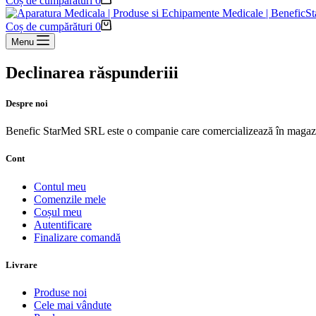
Coș de cumpărături
0
Coș de cumpărături
0
Menu
Declinarea răspunderiii
Despre noi
Benefic StarMed SRL este o companie care comercializează în magazi
Cont
Contul meu
Comenzile mele
Coșul meu
Autentificare
Finalizare comandă
Livrare
Produse noi
Cele mai vândute