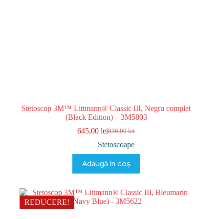
Stetoscop 3M™ Littmann® Classic III, Negru complet
(Black Edition) – 3M5803
645,00
lei
836,00
lei
Prețul
Prețul
inițial
curent
Stetoscoape
a
este:
fost:
645,00 lei.
Adaugă în coș
836,00 lei.
REDUCERE!