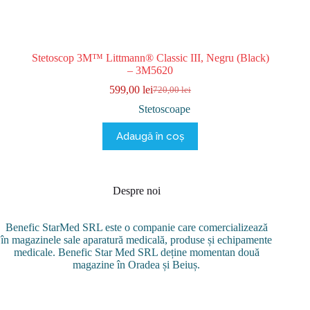
Stetoscop 3M™ Littmann® Classic III, Negru (Black)
– 3M5620
599,00
lei
720,00
lei
Prețul
Prețul
inițial
curent
Stetoscoape
a
este:
fost:
599,00 lei.
Adaugă în coș
720,00 lei.
Despre noi
Benefic StarMed SRL este o companie care comercializează
în magazinele sale aparatură medicală, produse și echipamente
medicale. Benefic Star Med SRL deține momentan două
magazine în Oradea și Beiuș.