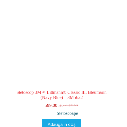
Stetoscop 3M™ Littmann® Classic III, Bleumarin
(Navy Blue) – 3M5622
599,00
lei
720,00
lei
Prețul
Prețul
inițial
curent
Stetoscoape
a
este:
fost:
599,00 lei.
Adaugă în coș