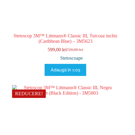
Stetoscop 3M™ Littmann® Classic III, Turcoaz inchis
(Caribbean Blue) – 3M5623
599,00
lei
720,00
lei
Prețul
Prețul
inițial
curent
Stetoscoape
a
este:
fost:
599,00 lei.
Adaugă în coș
720,00 lei.
REDUCERE!