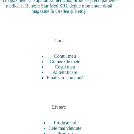
în magazinele sale aparatură medicală, produse și echipamente
medicale. Benefic Star Med SRL deține momentan două
magazine în Oradea și Beiuș.
Cont
Contul meu
Comenzile mele
Coșul meu
Autentificare
Finalizare comandă
Livrare
Produse noi
Cele mai vândute
Produse