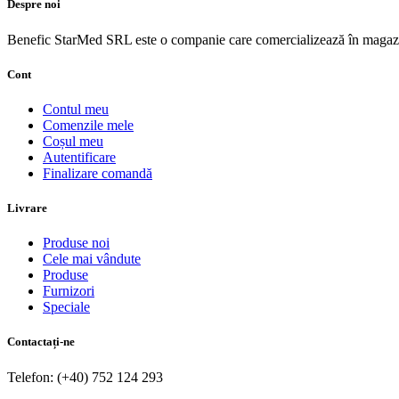
Despre noi
Benefic StarMed SRL este o companie care comercializează în magazi
Cont
Contul meu
Comenzile mele
Coșul meu
Autentificare
Finalizare comandă
Livrare
Produse noi
Cele mai vândute
Produse
Furnizori
Speciale
Contactați-ne
Telefon: (+40) 752 124 293