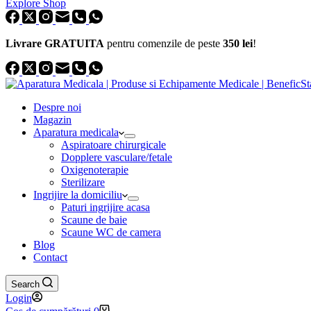
Explore Shop
Livrare GRATUITA
pentru comenzile de peste
350 lei
!
Despre noi
Magazin
Aparatura medicala
Aspiratoare chirurgicale
Dopplere vasculare/fetale
Oxigenoterapie
Sterilizare
Ingrijire la domiciliu
Paturi ingrijire acasa
Scaune de baie
Scaune WC de camera
Blog
Contact
Search
Login