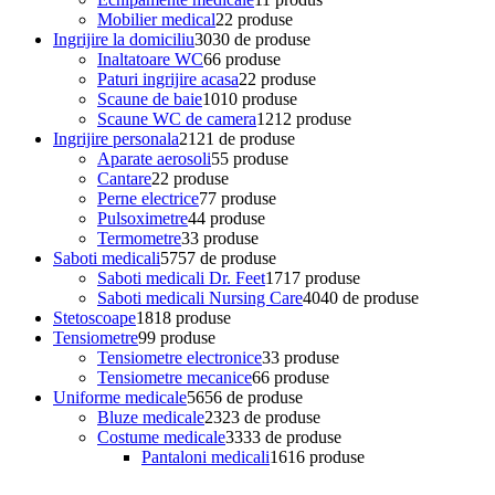
Mobilier medical
2
2 produse
Ingrijire la domiciliu
30
30 de produse
Inaltatoare WC
6
6 produse
Paturi ingrijire acasa
2
2 produse
Scaune de baie
10
10 produse
Scaune WC de camera
12
12 produse
Ingrijire personala
21
21 de produse
Aparate aerosoli
5
5 produse
Cantare
2
2 produse
Perne electrice
7
7 produse
Pulsoximetre
4
4 produse
Termometre
3
3 produse
Saboti medicali
57
57 de produse
Saboti medicali Dr. Feet
17
17 produse
Saboti medicali Nursing Care
40
40 de produse
Stetoscoape
18
18 produse
Tensiometre
9
9 produse
Tensiometre electronice
3
3 produse
Tensiometre mecanice
6
6 produse
Uniforme medicale
56
56 de produse
Bluze medicale
23
23 de produse
Costume medicale
33
33 de produse
Pantaloni medicali
16
16 produse