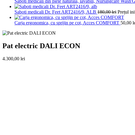
Saboti medicali din piele naturala, lavabili, Nursingcare Wash
Saboti medicali Dr. Feet ART2416/9, ALB
180,00
lei
Prețul ini
Carja ergonomica, cu sprijin pe cot, Acces COMFORT
50,00
l
Pat electric DALI ECON
4.300,00
lei