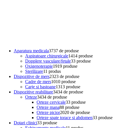
Aparatura medicala
37
37 de produse
Aspiratoare chirurgicale
14
14 produse
Dopplere vasculare/fetale
3
3 produse
Oxigenoterapie
19
19 produse
Sterilizare
1
1 produs
Dispozitive de mers
23
23 de produse
Cadre de mers
10
10 produse
Carje si bastoane
13
13 produse
Dispozitive reabilitare
34
34 de produse
Orteze
34
34 de produse
Orteze cervicale
3
3 produse
Orteze mana
8
8 produse
Orteze picior
20
20 de produse
Orteze spate torace si abdomen
3
3 produse
Dotari clinici
3
3 produse
Echipamente medicale
1
1 produs