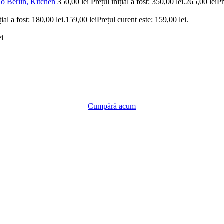
'Go Berlin, Kitchen
350,00
lei
Prețul inițial a fost: 350,00 lei.
265,00
lei
Pr
țial a fost: 180,00 lei.
159,00
lei
Prețul curent este: 159,00 lei.
ei
Cumpără acum