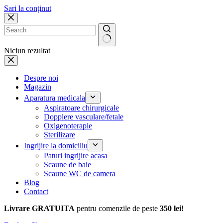
Sari la conținut
Niciun rezultat
Despre noi
Magazin
Aparatura medicala
Aspiratoare chirurgicale
Dopplere vasculare/fetale
Oxigenoterapie
Sterilizare
Ingrijire la domiciliu
Paturi ingrijire acasa
Scaune de baie
Scaune WC de camera
Blog
Contact
Livrare GRATUITA
pentru comenzile de peste
350 lei
!