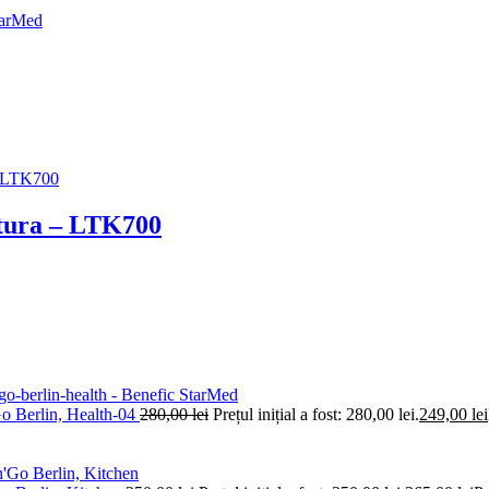
atura – LTK700
'Go Berlin, Health-04
280,00
lei
Prețul inițial a fost: 280,00 lei.
249,00
lei