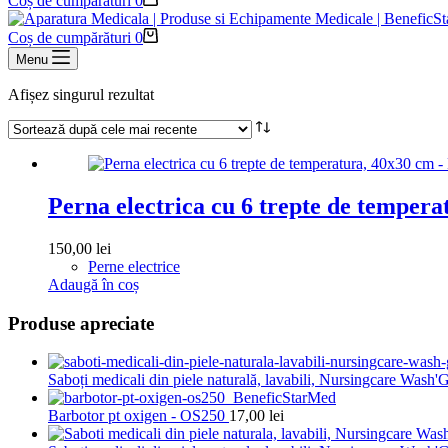
Coș de cumpărături
0
Coș de cumpărături
0
Menu
Afișez singurul rezultat
Perna electrica cu 6 trepte de temper
150,00
lei
Perne electrice
Adaugă în coș
Produse apreciate
Saboți medicali din piele naturală, lavabili, Nursingcare Wash
Barbotor pt oxigen - OS250
17,00
lei