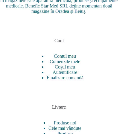
în magazinele sale aparatură medicală, produse și echipamente
medicale. Benefic Star Med SRL deține momentan două
magazine în Oradea și Beiuș.
Cont
Contul meu
Comenzile mele
Coșul meu
Autentificare
Finalizare comandă
Livrare
Produse noi
Cele mai vândute
Produse