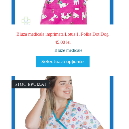
Bluza medicala imprimata Lotus 1, Polka Dot Dog
45,00
lei
Bluze medicale
Acest
Selectează opțiunile
produs
are
mai
multe
variații.
STOC EPUIZAT
Opțiunile
pot
fi
alese
în
pagina
produsului.