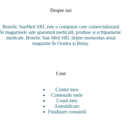
multe
variații.
Despre noi
Opțiunile
pot
Benefic StarMed SRL este o companie care comercializează
fi
în magazinele sale aparatură medicală, produse și echipamente
alese
medicale. Benefic Star Med SRL deține momentan două
în
magazine în Oradea și Beiuș.
pagina
produsului.
Cont
Contul meu
Comenzile mele
Coșul meu
Autentificare
Finalizare comandă