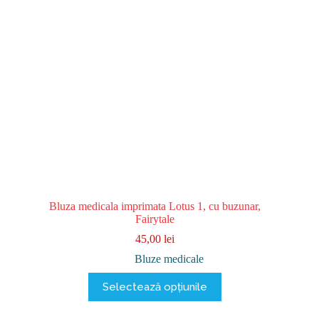
alese
în
pagina
produsului.
Bluza medicala imprimata Lotus 1, cu buzunar,
Fairytale
45,00
lei
Bluze medicale
Acest
Selectează opțiunile
produs
are
mai