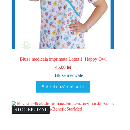
Bluza medicala imprimata Lotus 1, Happy Owl
45,00
lei
Bluze medicale
Acest
Selectează opțiunile
produs
are
mai
multe
variații.
STOC EPUIZAT
Opțiunile
pot
fi