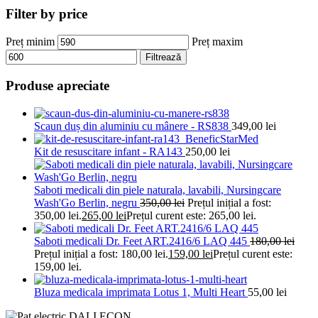
Filter by price
Preț minim
Preț maxim
Filtrează
Produse apreciate
Scaun duș din aluminiu cu mânere - RS838
349,00
lei
Kit de resuscitare infant - RA143
250,00
lei
Saboti medicali din piele naturala, lavabili, Nursingcare
Wash'Go Berlin, negru
350,00
lei
Prețul inițial a fost:
350,00 lei.
265,00
lei
Prețul curent este: 265,00 lei.
Saboti medicali Dr. Feet ART.2416/6 LAQ 445
180,00
lei
Prețul inițial a fost: 180,00 lei.
159,00
lei
Prețul curent este:
159,00 lei.
Bluza medicala imprimata Lotus 1, Multi Heart
55,00
lei