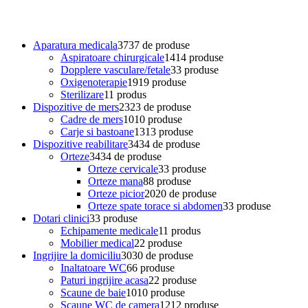
Aparatura medicala
37
37 de produse
Aspiratoare chirurgicale
14
14 produse
Dopplere vasculare/fetale
3
3 produse
Oxigenoterapie
19
19 produse
Sterilizare
1
1 produs
Dispozitive de mers
23
23 de produse
Cadre de mers
10
10 produse
Carje si bastoane
13
13 produse
Dispozitive reabilitare
34
34 de produse
Orteze
34
34 de produse
Orteze cervicale
3
3 produse
Orteze mana
8
8 produse
Orteze picior
20
20 de produse
Orteze spate torace si abdomen
3
3 produse
Dotari clinici
3
3 produse
Echipamente medicale
1
1 produs
Mobilier medical
2
2 produse
Ingrijire la domiciliu
30
30 de produse
Inaltatoare WC
6
6 produse
Paturi ingrijire acasa
2
2 produse
Scaune de baie
10
10 produse
Scaune WC de camera
12
12 produse