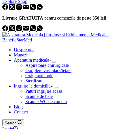
Explore Shop
Livrare GRATUITA
pentru comenzile de peste
350 lei
!
Despre noi
Magazin
Aparatura medicala
Aspiratoare chirurgicale
Dopplere vasculare/fetale
Oxigenoterapie
Sterilizare
Ingrijire la domiciliu
Paturi ingrijire acasa
Scaune de baie
Scaune WC de camera
Blog
Contact
Search
Login