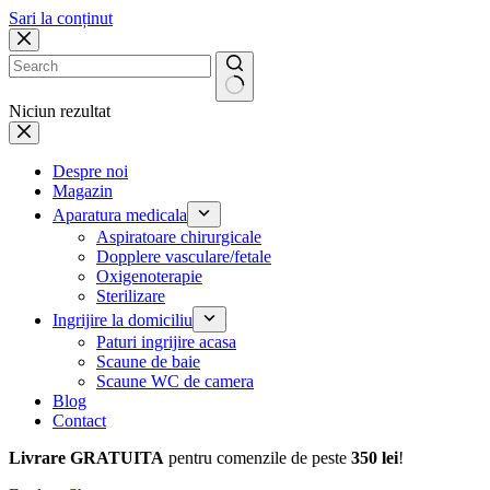
Sari la conținut
Niciun rezultat
Despre noi
Magazin
Aparatura medicala
Aspiratoare chirurgicale
Dopplere vasculare/fetale
Oxigenoterapie
Sterilizare
Ingrijire la domiciliu
Paturi ingrijire acasa
Scaune de baie
Scaune WC de camera
Blog
Contact
Livrare GRATUITA
pentru comenzile de peste
350 lei
!