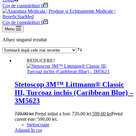
Coș de cumpărături
0
Coș de cumpărături
0
Menu
Afișez singurul rezultat
REDUCERE!
Stetoscop 3M™ Littmann® Classic
III, Turcoaz inchis (Caribbean Blue) –
3M5623
720,00
lei
Prețul inițial a fost: 720,00 lei.
599,00
lei
Prețul
curent este: 599,00 lei.
Stetoscoape
Adaugă în coș