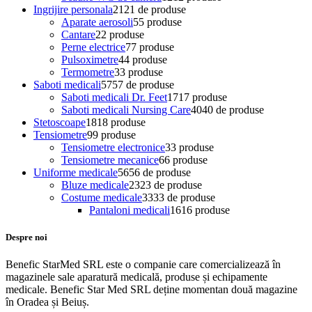
Ingrijire personala
21
21 de produse
Aparate aerosoli
5
5 produse
Cantare
2
2 produse
Perne electrice
7
7 produse
Pulsoximetre
4
4 produse
Termometre
3
3 produse
Saboti medicali
57
57 de produse
Saboti medicali Dr. Feet
17
17 produse
Saboti medicali Nursing Care
40
40 de produse
Stetoscoape
18
18 produse
Tensiometre
9
9 produse
Tensiometre electronice
3
3 produse
Tensiometre mecanice
6
6 produse
Uniforme medicale
56
56 de produse
Bluze medicale
23
23 de produse
Costume medicale
33
33 de produse
Pantaloni medicali
16
16 produse
Despre noi
Benefic StarMed SRL este o companie care comercializează în
magazinele sale aparatură medicală, produse și echipamente
medicale. Benefic Star Med SRL deține momentan două magazine
în Oradea și Beiuș.