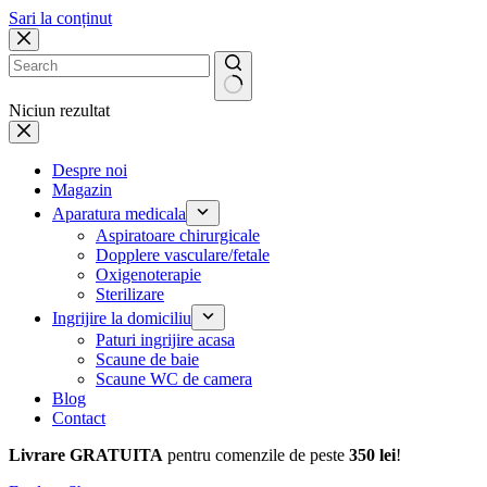
Sari la conținut
Niciun rezultat
Despre noi
Magazin
Aparatura medicala
Aspiratoare chirurgicale
Dopplere vasculare/fetale
Oxigenoterapie
Sterilizare
Ingrijire la domiciliu
Paturi ingrijire acasa
Scaune de baie
Scaune WC de camera
Blog
Contact
Livrare GRATUITA
pentru comenzile de peste
350 lei
!