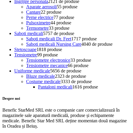
Ingrijire personala
21
21 de produse
Aparate aerosoli
5
5 produse
Cantare
2
2 produse
Perne electrice
7
7 produse
Pulsoximetre
4
4 produse
Termometre
3
3 produse
Saboti medicali
57
57 de produse
Saboti medicali Dr. Feet
17
17 produse
Saboti medicali Nursing Care
40
40 de produse
Stetoscoape
18
18 produse
Tensiometre
9
9 produse
Tensiometre electronice
3
3 produse
Tensiometre mecanice
6
6 produse
Uniforme medicale
56
56 de produse
Bluze medicale
23
23 de produse
Costume medicale
33
33 de produse
Pantaloni medicali
16
16 produse
Despre noi
Benefic StarMed SRL este o companie care comercializează în
magazinele sale aparatură medicală, produse și echipamente
medicale. Benefic Star Med SRL deține momentan două magazine
în Oradea și Beiuș.