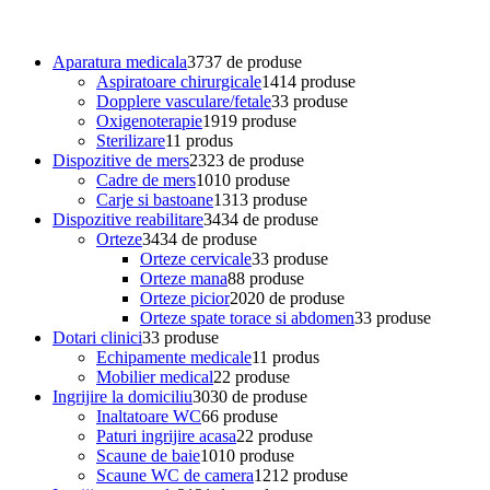
Aparatura medicala
37
37 de produse
Aspiratoare chirurgicale
14
14 produse
Dopplere vasculare/fetale
3
3 produse
Oxigenoterapie
19
19 produse
Sterilizare
1
1 produs
Dispozitive de mers
23
23 de produse
Cadre de mers
10
10 produse
Carje si bastoane
13
13 produse
Dispozitive reabilitare
34
34 de produse
Orteze
34
34 de produse
Orteze cervicale
3
3 produse
Orteze mana
8
8 produse
Orteze picior
20
20 de produse
Orteze spate torace si abdomen
3
3 produse
Dotari clinici
3
3 produse
Echipamente medicale
1
1 produs
Mobilier medical
2
2 produse
Ingrijire la domiciliu
30
30 de produse
Inaltatoare WC
6
6 produse
Paturi ingrijire acasa
2
2 produse
Scaune de baie
10
10 produse
Scaune WC de camera
12
12 produse