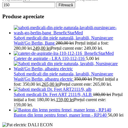
Filtrează
Produse apreciate
Saboți medicali din piele naturală, lavabili, Nursingcare
Wash'Go Berlin, Bang
280,00
lei
Prețul inițial a fost:
280,00 lei.
249,00
lei
Prețul curent este: 249,00 lei.
Cateter de aspiratie - LRA 110-112-116
5,00
lei
Saboti medicali din piele naturala, lavabili, Nursingcare
Wash'Go Berlin, albastru electric
350,00
lei
Prețul inițial a
fost: 350,00 lei.
265,00
lei
Prețul curent este: 265,00 lei.
Saboti medicali Dr. Feet ART 2111/9, ALB
180,00
lei
Prețul
inițial a fost: 180,00 lei.
159,00
lei
Prețul curent este:
159,00 lei.
Baston din lemn pentru femei, maner lemn - RP140
56,00
lei