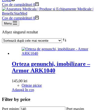
Coș de cumpărături
0
Coș de cumpărături
0
Menu
Afișez singurul rezultat
Orteza genunchi, imobilizare –
Armor ARK1040
145,00
lei
Orteze picior
Adaugă în coș
Filter by price
Preț minim
Preț maxim