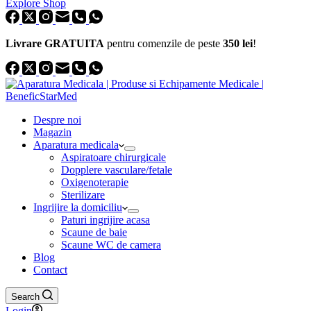
Explore Shop
Livrare GRATUITA
pentru comenzile de peste
350 lei
!
Despre noi
Magazin
Aparatura medicala
Aspiratoare chirurgicale
Dopplere vasculare/fetale
Oxigenoterapie
Sterilizare
Ingrijire la domiciliu
Paturi ingrijire acasa
Scaune de baie
Scaune WC de camera
Blog
Contact
Search
Login