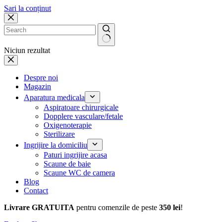
Sari la conținut
Niciun rezultat
Despre noi
Magazin
Aparatura medicala
Aspiratoare chirurgicale
Dopplere vasculare/fetale
Oxigenoterapie
Sterilizare
Ingrijire la domiciliu
Paturi ingrijire acasa
Scaune de baie
Scaune WC de camera
Blog
Contact
Livrare GRATUITA
pentru comenzile de peste
350 lei
!