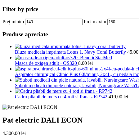
Filter by price
Preț minim
Preț maxim
Produse apreciate
Bluza medicala imprimata Lotus 1, Navy Coral Butterfly
45,0
Masca de oxigen adult - OS320
8,00
lei
Aspirator chirurgical Clinic Plus 60l/minut, 2x4L, cu pedala
Saboti medicali din piele naturala, lavabili, Nursingcare Wash'
Cadru pliabil de mers cu 4 roti si frana - RP742
419,00
lei
Pat electric DALI ECON
4.300,00
lei