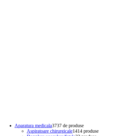
Aparatura medicala
37
37 de produse
Aspiratoare chirurgicale
14
14 produse