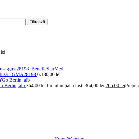
Filtrează
0
lei
 inclusa - GMA28198
6.180,00
lei
Go Berlin, alb
364,00
lei
Prețul inițial a fost: 364,00 lei.
265,00
lei
Prețul 
Cumpără acum