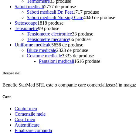
Termometre
3
3 produse
Saboti medicali
57
57 de produse
Saboti medicali Dr. Feet
17
17 produse
Saboti medicali Nursing Care
40
40 de produse
Stetoscoape
18
18 produse
Tensiometre
9
9 produse
Tensiometre electronice
3
3 produse
Tensiometre mecanice
6
6 produse
Uniforme medicale
56
56 de produse
Bluze medicale
23
23 de produse
Costume medicale
33
33 de produse
Pantaloni medicali
16
16 produse
Despre noi
Benefic StarMed SRL este o companie care comercializează în magazi
Cont
Contul meu
Comenzile mele
Coșul meu
Autentificare
Finalizare comandă