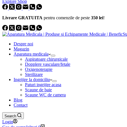
Explore Shop
Livrare GRATUITA
pentru comenzile de peste
350 lei
!
Despre noi
Magazin
Aparatura medicala
Aspiratoare chirurgicale
Dopplere vasculare/fetale
Oxigenoterapie
Sterilizare
Ingrijire la domiciliu
Paturi ingrijire acasa
Scaune de baie
Scaune WC de camera
Blog
Contact
Search
Login