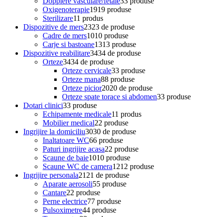
Dopplere vasculare/fetale
3
3 produse
Oxigenoterapie
19
19 produse
Sterilizare
1
1 produs
Dispozitive de mers
23
23 de produse
Cadre de mers
10
10 produse
Carje si bastoane
13
13 produse
Dispozitive reabilitare
34
34 de produse
Orteze
34
34 de produse
Orteze cervicale
3
3 produse
Orteze mana
8
8 produse
Orteze picior
20
20 de produse
Orteze spate torace si abdomen
3
3 produse
Dotari clinici
3
3 produse
Echipamente medicale
1
1 produs
Mobilier medical
2
2 produse
Ingrijire la domiciliu
30
30 de produse
Inaltatoare WC
6
6 produse
Paturi ingrijire acasa
2
2 produse
Scaune de baie
10
10 produse
Scaune WC de camera
12
12 produse
Ingrijire personala
21
21 de produse
Aparate aerosoli
5
5 produse
Cantare
2
2 produse
Perne electrice
7
7 produse
Pulsoximetre
4
4 produse