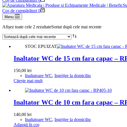
Coș de cumpărături
0
Coș de cumpărături
0
Menu
Afișez toate cele 2 rezultate
Sortat după cele mai recente
STOC EPUIZAT
Inaltator WC de 15 cm fara capac – R
150,00
lei
Inaltatoare WC
,
Ingrijire la domiciliu
Citește mai mult
Inaltator WC de 10 cm fara capac – R
140,00
lei
Inaltatoare WC
,
Ingrijire la domiciliu
Adaugă în coș