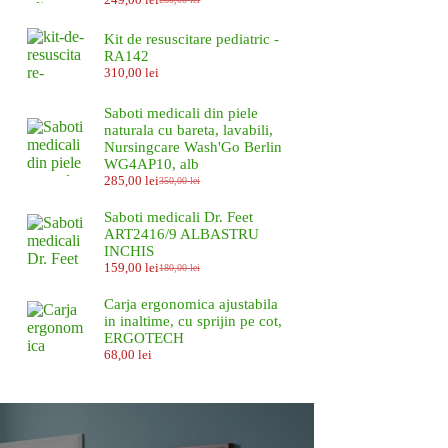
Prețul
Prețul
inițial
curent
a
este:
Kit de resuscitare pediatric -
fost:
249,00 lei.
RA142
280,00 lei.
310,00
lei
Saboti medicali din piele
naturala cu bareta, lavabili,
Nursingcare Wash'Go Berlin
WG4AP10, alb
285,00
lei
350,00
lei
Prețul
Prețul
inițial
curent
Saboti medicali Dr. Feet
a
este:
ART2416/9 ALBASTRU
fost:
285,00 lei.
INCHIS
350,00 lei.
159,00
lei
180,00
lei
Prețul
Prețul
inițial
curent
Carja ergonomica ajustabila
a
este:
in inaltime, cu sprijin pe cot,
fost:
159,00 lei.
ERGOTECH
180,00 lei.
68,00
lei