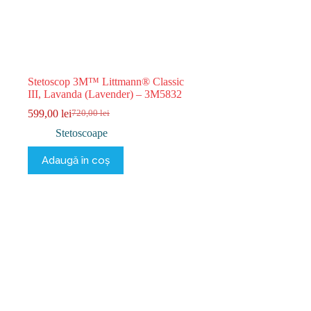
Stetoscop 3M™ Littmann® Classic
III, Lavanda (Lavender) – 3M5832
599,00
lei
720,00
lei
Prețul
Prețul
inițial
curent
Stetoscoape
a
este:
fost:
599,00 lei.
Adaugă în coș
720,00 lei.