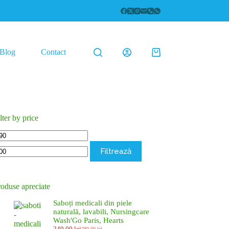
Blog
Contact
Coș
de
cumpărături
lter by price
eț
Preț
inim
maxim
Filtrează
roduse apreciate
Saboți medicali din piele
naturală, lavabili, Nursingcare
Wash'Go Paris, Hearts
249,00
lei
280,00
lei