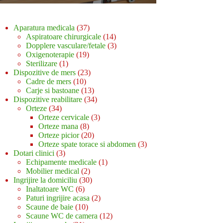
37
Aparatura medicala
37
de
14
Aspiratoare chirurgicale
14
produse
produse
3
Dopplere vasculare/fetale
3
19
produse
Oxigenoterapie
19
1
produse
Sterilizare
1
produs
23
Dispozitive de mers
23
10
de
Cadre de mers
10
produse
produse
13
Carje si bastoane
13
produse
34
Dispozitive reabilitare
34
34
de
Orteze
34
de
produse
3
Orteze cervicale
3
produse
8
produse
Orteze mana
8
produse
20
Orteze picior
20
de
3
Orteze spate torace si abdomen
3
3
produse
produse
Dotari clinici
3
produse
1
Echipamente medicale
1
2
produs
Mobilier medical
2
produse
30
Ingrijire la domiciliu
30
6
de
Inaltatoare WC
6
produse
produse
2
Paturi ingrijire acasa
2
10
produse
Scaune de baie
10
produse
12
Scaune WC de camera
12