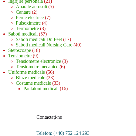
21
produse
Ingrijire personala
21
de
5
Aparate aerosoli
5
2
produse
produse
Cantare
2
produse
7
Perne electrice
7
4
produse
Pulsoximetre
4
3
produse
Termometre
3
produse
57
Saboti medicali
57
de
17
Saboti medicali Dr. Feet
17
produse
produse
40
Saboti medicali Nursing Care
40
18
de
Stetoscoape
18
9
produse
produse
Tensiometre
9
produse
3
Tensiometre electronice
3
6
produse
Tensiometre mecanice
6
56
produse
Uniforme medicale
56
de
23
Bluze medicale
23
produse
de
33
Costume medicale
33
produse
de
16
Pantaloni medicali
16
produse
produse
Contactați-ne
Telefon: (+40) 752 124 293