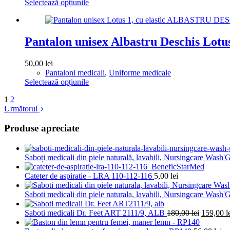
Acest
Selectează opțiunile
alese
produs
în
are
pagina
mai
produsului.
multe
Pantalon unisex Albastru Deschis Lotu
variații.
Opțiunile
50,00
lei
pot
Pantaloni medicali
,
Uniforme medicale
fi
Acest
Selectează opțiunile
alese
produs
în
1
2
are
pagina
Următorul
mai
produsului.
multe
Produse apreciate
variații.
Opțiunile
pot
fi
Saboți medicali din piele naturală, lavabili, Nursingcare Wash
alese
în
Cateter de aspiratie - LRA 110-112-116
5,00
lei
pagina
produsului.
Saboti medicali din piele naturala, lavabili, Nursingcare Wash'G
Prețul
Saboti medicali Dr. Feet ART 2111/9, ALB
180,00
lei
159,00
l
inițial