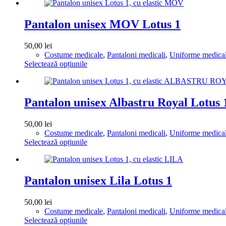
are
pagina
mai
produsului.
multe
Pantalon unisex MOV Lotus 1
variații.
Opțiunile
50,00
lei
pot
Costume medicale
,
Pantaloni medicali
,
Uniforme medica
fi
Acest
Selectează opțiunile
alese
produs
în
are
pagina
mai
produsului.
multe
Pantalon unisex Albastru Royal Lotus 
variații.
Opțiunile
50,00
lei
pot
Costume medicale
,
Pantaloni medicali
,
Uniforme medica
fi
Acest
Selectează opțiunile
alese
produs
în
are
pagina
mai
produsului.
multe
Pantalon unisex Lila Lotus 1
variații.
Opțiunile
50,00
lei
pot
Costume medicale
,
Pantaloni medicali
,
Uniforme medica
fi
Acest
Selectează opțiunile
alese