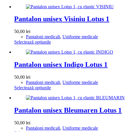
produs
în
are
pagina
mai
produsului.
multe
Pantalon unisex Visiniu Lotus 1
variații.
Opțiunile
50,00
lei
pot
Pantaloni medicali
,
Uniforme medicale
fi
Acest
Selectează opțiunile
alese
produs
în
are
pagina
mai
produsului.
multe
Pantalon unisex Indigo Lotus 1
variații.
Opțiunile
50,00
lei
pot
Pantaloni medicali
,
Uniforme medicale
fi
Acest
Selectează opțiunile
alese
produs
în
are
pagina
mai
produsului.
multe
Pantalon unisex Bleumaren Lotus 1
variații.
Opțiunile
50,00
lei
pot
Pantaloni medicali
,
Uniforme medicale
fi