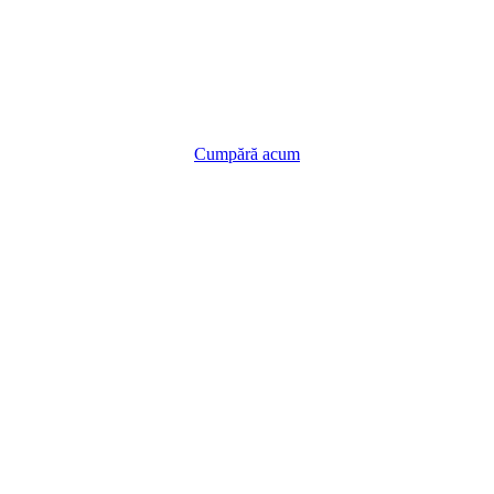
este:
350,00 lei.
159,00 lei.
i.
Cumpără acum