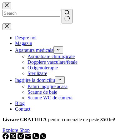
Sari
la
conținut
Niciun
rezultat
Despre noi
Magazin
Aparatura medicala
Aspiratoare chirurgicale
Dopplere vasculare/fetale
Oxigenoterapie
Sterilizare
Ingrijire la domiciliu
Paturi ingrijire acasa
Scaune de baie
Scaune WC de camera
Blog
Contact
Livrare GRATUITA
pentru comenzile de peste
350 lei
!
Explore Shop