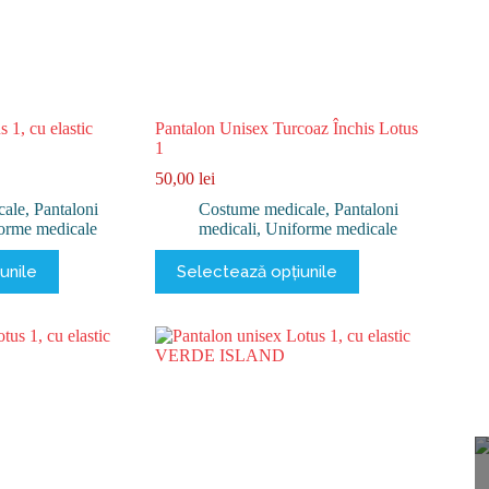
 1, cu elastic
Pantalon Unisex Turcoaz Închis Lotus
1
50,00
lei
cale
,
Pantaloni
Costume medicale
,
Pantaloni
orme medicale
medicali
,
Uniforme medicale
Acest
unile
Selectează opțiunile
produs
are
mai
multe
variații.
Opțiunile
pot
fi
alese
în
pagina