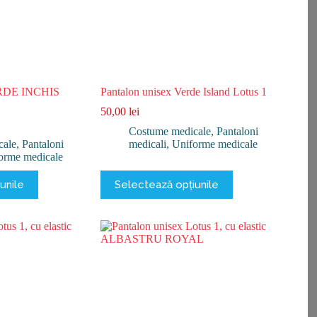
produsului.
ERDE INCHIS
Pantalon unisex Verde Island Lotus 1
50,00
lei
Costume medicale
,
Pantaloni
cale
,
Pantaloni
medicali
,
Uniforme medicale
orme medicale
Acest
unile
Selectează opțiunile
produs
are
mai
multe
variații.
Opțiunile
pot
fi
alese
în
pagina