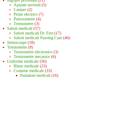
Ingrijire personala
21
de
5
Aparate aerosoli
5
2
produse
produse
Cantare
2
produse
7
Perne electrice
7
4
produse
Pulsoximetre
4
3
produse
Termometre
3
produse
57
Saboti medicali
57
de
17
Saboti medicali Dr. Feet
17
produse
produse
40
Saboti medicali Nursing Care
40
18
de
Stetoscoape
18
9
produse
produse
Tensiometre
9
produse
3
Tensiometre electronice
3
6
produse
Tensiometre mecanice
6
56
produse
Uniforme medicale
56
de
23
Bluze medicale
23
produse
de
33
Costume medicale
33
produse
de
16
Pantaloni medicali
16
produse
produse