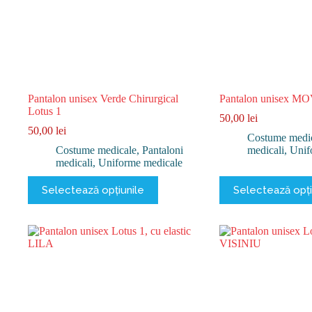
produsului.
produsului.
Pantalon unisex Verde Chirurgical
Pantalon unisex MO
Lotus 1
50,00
lei
50,00
lei
Costume medi
Costume medicale
,
Pantaloni
medicali
,
Unif
medicali
,
Uniforme medicale
Acest
Acest
Selectează opțiunile
Selectează opți
produs
produs
are
are
mai
mai
multe
multe
variații.
variații.
Opțiunile
Opțiunile
pot
pot
fi
fi
alese
alese
în
în