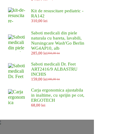
Prețul
Prețul
inițial
curent
a
este:
Kit de resuscitare pediatric -
fost:
249,00 lei.
RA142
280,00 lei.
310,00
lei
Saboti medicali din piele
naturala cu bareta, lavabili,
Nursingcare Wash'Go Berlin
WG4AP10, alb
285,00
lei
350,00
lei
Prețul
Prețul
inițial
curent
Saboti medicali Dr. Feet
a
este:
ART2416/9 ALBASTRU
fost:
285,00 lei.
INCHIS
350,00 lei.
159,00
lei
180,00
lei
Prețul
Prețul
inițial
curent
Carja ergonomica ajustabila
a
este:
in inaltime, cu sprijin pe cot,
fost:
159,00 lei.
ERGOTECH
180,00 lei.
68,00
lei