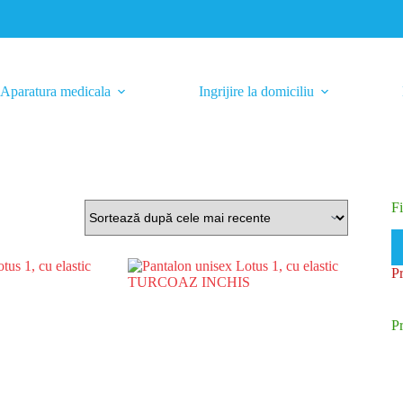
Aparatura medicala
Ingrijire la domiciliu
Fi
Pr
Pr
m
m
P
P