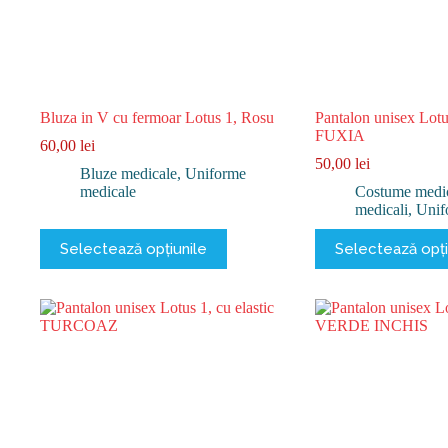
Bluza in V cu fermoar Lotus 1, Rosu
Pantalon unisex Lotus
FUXIA
60,00
lei
50,00
lei
Bluze medicale
,
Uniforme
medicale
Costume medi
medicali
,
Unif
Acest
Acest
Selectează opțiunile
Selectează opți
produs
produs
are
are
mai
mai
multe
multe
variații.
variații.
Opțiunile
Opțiunile
pot
pot
fi
fi
alese
alese
în
în
pagina
pagina