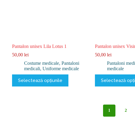
pagina
pagina
produsului.
produsului.
Pantalon unisex Lila Lotus 1
Pantalon unisex Visi
50,00
lei
50,00
lei
Costume medicale
,
Pantaloni
Pantaloni medi
medicali
,
Uniforme medicale
medicale
Acest
Acest
Selectează opțiunile
Selectează opți
produs
produs
are
are
mai
mai
multe
multe
variații.
variații.
Opțiunile
Opțiunile
1
2
pot
pot
fi
fi
alese
alese
în
în