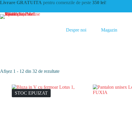
Sari
Livrare GRATUITA
pentru comenzile de peste
350 lei
!
la
conținut
Despre noi
Magazin
Sortat
Afișez 1 - 12 din 32 de rezultate
după
cele
mai
recente
STOC EPUIZAT