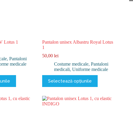
produsului.
V Lotus 1
Pantalon unisex Albastru Royal Lotus
1
50,00
lei
cale
,
Pantaloni
orme medicale
Costume medicale
,
Pantaloni
medicali
,
Uniforme medicale
Acest
unile
Selectează opțiunile
produs
are
mai
multe
variații.
Opțiunile
pot
fi
alese
în