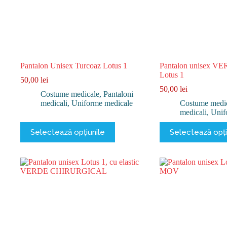
produsului.
produsului.
Pantalon Unisex Turcoaz Lotus 1
Pantalon unisex V
Lotus 1
50,00
lei
50,00
lei
Costume medicale
,
Pantaloni
medicali
,
Uniforme medicale
Costume medi
medicali
,
Unif
Acest
Acest
Selectează opțiunile
Selectează opți
produs
produs
are
are
mai
mai
multe
multe
variații.
variații.
Opțiunile
Opțiunile
pot
pot
fi
fi
alese
alese
în
în
pagina
pagina