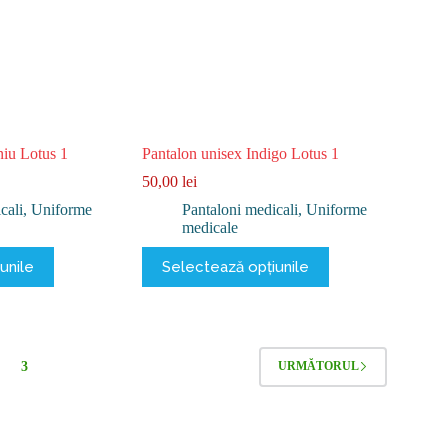
pagina
produsului.
niu Lotus 1
Pantalon unisex Indigo Lotus 1
50,00
lei
cali
,
Uniforme
Pantaloni medicali
,
Uniforme
medicale
Acest
unile
Selectează opțiunile
produs
are
mai
multe
variații.
Opțiunile
3
URMĂTORUL
pot
fi
alese
în