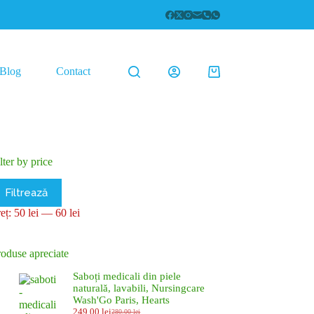
Blog
Contact
Coș
de
cumpărături
lter by price
eț
eț
Filtrează
inim
axim
reț:
50 lei
—
60 lei
roduse apreciate
Saboți medicali din piele
naturală, lavabili, Nursingcare
Wash'Go Paris, Hearts
249,00
lei
280,00
lei