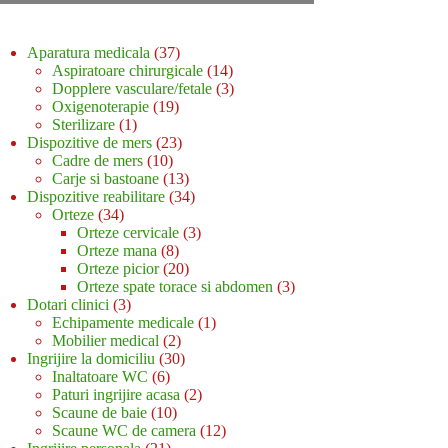
37
Aparatura medicala
37
de
14
Aspiratoare chirurgicale
14
produse
produse
3
Dopplere vasculare/fetale
3
19
produse
Oxigenoterapie
19
1
produse
Sterilizare
1
produs
23
Dispozitive de mers
23
10
de
Cadre de mers
10
produse
produse
13
Carje si bastoane
13
produse
34
Dispozitive reabilitare
34
34
de
Orteze
34
de
produse
3
Orteze cervicale
3
produse
8
produse
Orteze mana
8
produse
20
Orteze picior
20
de
3
Orteze spate torace si abdomen
3
3
produse
produse
Dotari clinici
3
produse
1
Echipamente medicale
1
2
produs
Mobilier medical
2
produse
30
Ingrijire la domiciliu
30
6
de
Inaltatoare WC
6
produse
produse
2
Paturi ingrijire acasa
2
10
produse
Scaune de baie
10
produse
12
Scaune WC de camera
12
21
produse