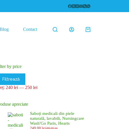
Blog
Contact
Coș
de
cumpărături
lter by price
eț
eț
Filtrează
inim
axim
reț:
240 lei
—
250 lei
roduse apreciate
Saboți medicali din piele
naturală, lavabili, Nursingcare
Wash'Go Paris, Hearts
249,00
lei
280,00
lei