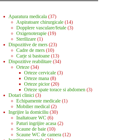
37
Aparatura medicala
37
de
14
Aspiratoare chirurgicale
14
produse
produse
3
Dopplere vasculare/fetale
3
19
produse
Oxigenoterapie
19
1
produse
Sterilizare
1
produs
23
Dispozitive de mers
23
10
de
Cadre de mers
10
produse
produse
13
Carje si bastoane
13
produse
34
Dispozitive reabilitare
34
34
de
Orteze
34
de
produse
3
Orteze cervicale
3
produse
8
produse
Orteze mana
8
produse
20
Orteze picior
20
de
3
Orteze spate torace si abdomen
3
3
produse
produse
Dotari clinici
3
produse
1
Echipamente medicale
1
2
produs
Mobilier medical
2
produse
30
Ingrijire la domiciliu
30
6
de
Inaltatoare WC
6
produse
produse
2
Paturi ingrijire acasa
2
10
produse
Scaune de baie
10
produse
12
Scaune WC de camera
12
21
produse