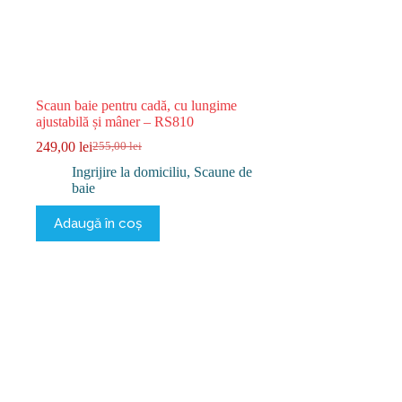
Scaun baie pentru cadă, cu lungime
ajustabilă și mâner – RS810
249,00
lei
255,00
lei
Prețul
Prețul
inițial
curent
Ingrijire la domiciliu
,
Scaune de
a
este:
baie
fost:
249,00 lei.
255,00 lei.
Adaugă în coș