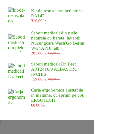
Prețul
Prețul
inițial
curent
a
este:
Kit de resuscitare pediatric -
fost:
249,00 lei.
RA142
280,00 lei.
310,00
lei
Saboti medicali din piele
naturala cu bareta, lavabili,
Nursingcare Wash'Go Berlin
WG4AP10, alb
285,00
lei
350,00
lei
Prețul
Prețul
inițial
curent
Saboti medicali Dr. Feet
a
este:
ART2416/9 ALBASTRU
fost:
285,00 lei.
INCHIS
350,00 lei.
159,00
lei
180,00
lei
Prețul
Prețul
inițial
curent
Carja ergonomica ajustabila
a
este:
in inaltime, cu sprijin pe cot,
fost:
159,00 lei.
ERGOTECH
180,00 lei.
68,00
lei