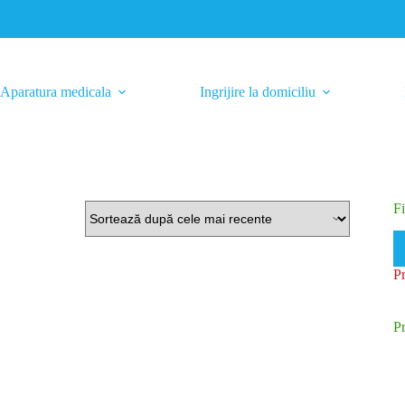
Aparatura medicala
Ingrijire la domiciliu
Fi
Pr
Pr
m
m
P
P