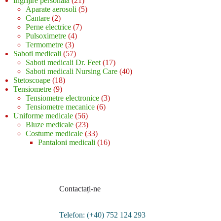
Ingrijire personala
21
de
5
Aparate aerosoli
5
2
produse
produse
Cantare
2
produse
7
Perne electrice
7
4
produse
Pulsoximetre
4
3
produse
Termometre
3
produse
57
Saboti medicali
57
de
17
Saboti medicali Dr. Feet
17
produse
produse
40
Saboti medicali Nursing Care
40
18
de
Stetoscoape
18
9
produse
produse
Tensiometre
9
produse
3
Tensiometre electronice
3
6
produse
Tensiometre mecanice
6
56
produse
Uniforme medicale
56
de
23
Bluze medicale
23
produse
de
33
Costume medicale
33
produse
de
16
Pantaloni medicali
16
produse
produse
Contactați-ne
Telefon: (+40) 752 124 293