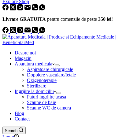
Explore Shop
Livrare GRATUITA
pentru comenzile de peste
350 lei
!
Despre noi
Magazin
Aparatura medicala
Aspiratoare chirurgicale
Dopplere vasculare/fetale
Oxigenoterapie
Sterilizare
Ingrijire la domiciliu
Paturi ingrijire acasa
Scaune de baie
Scaune WC de camera
Blog
Contact
Search
Login