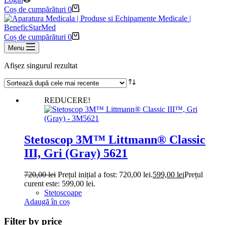
Coș de cumpărături
0
Coș de cumpărături
0
Menu
Afișez singurul rezultat
REDUCERE!
Stetoscop 3M™ Littmann® Classic
III, Gri (Gray) 5621
720,00
lei
Prețul inițial a fost: 720,00 lei.
599,00
lei
Prețul
curent este: 599,00 lei.
Stetoscoape
Adaugă în coș
Filter by price