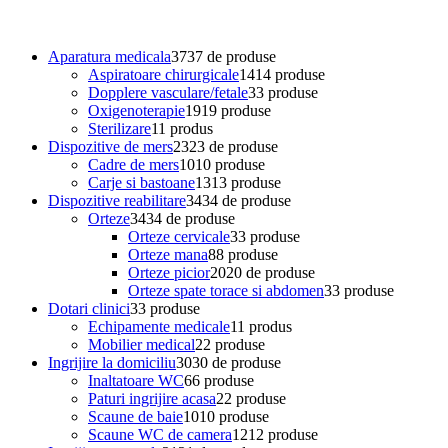
Aparatura medicala
37
37 de produse
Aspiratoare chirurgicale
14
14 produse
Dopplere vasculare/fetale
3
3 produse
Oxigenoterapie
19
19 produse
Sterilizare
1
1 produs
Dispozitive de mers
23
23 de produse
Cadre de mers
10
10 produse
Carje si bastoane
13
13 produse
Dispozitive reabilitare
34
34 de produse
Orteze
34
34 de produse
Orteze cervicale
3
3 produse
Orteze mana
8
8 produse
Orteze picior
20
20 de produse
Orteze spate torace si abdomen
3
3 produse
Dotari clinici
3
3 produse
Echipamente medicale
1
1 produs
Mobilier medical
2
2 produse
Ingrijire la domiciliu
30
30 de produse
Inaltatoare WC
6
6 produse
Paturi ingrijire acasa
2
2 produse
Scaune de baie
10
10 produse
Scaune WC de camera
12
12 produse