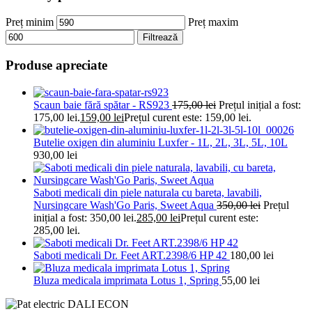
Preț minim
Preț maxim
Filtrează
Produse apreciate
Scaun baie fără spătar - RS923
175,00
lei
Prețul inițial a fost:
175,00 lei.
159,00
lei
Prețul curent este: 159,00 lei.
Butelie oxigen din aluminiu Luxfer - 1L, 2L, 3L, 5L, 10L
930,00
lei
Saboti medicali din piele naturala cu bareta, lavabili,
Nursingcare Wash'Go Paris, Sweet Aqua
350,00
lei
Prețul
inițial a fost: 350,00 lei.
285,00
lei
Prețul curent este:
285,00 lei.
Saboti medicali Dr. Feet ART.2398/6 HP 42
180,00
lei
Bluza medicala imprimata Lotus 1, Spring
55,00
lei