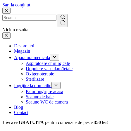
Sari la conținut
Niciun rezultat
Despre noi
Magazin
Aparatura medicala
Aspiratoare chirurgicale
Dopplere vasculare/fetale
Oxigenoterapie
Sterilizare
Ingrijire la domiciliu
Paturi ingrijire acasa
Scaune de baie
Scaune WC de camera
Blog
Contact
Livrare GRATUITA
pentru comenzile de peste
350 lei
!