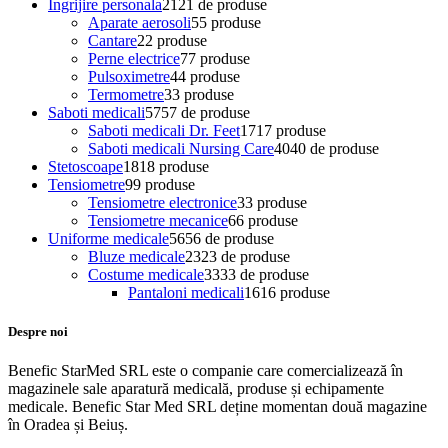
Ingrijire personala
21
21 de produse
Aparate aerosoli
5
5 produse
Cantare
2
2 produse
Perne electrice
7
7 produse
Pulsoximetre
4
4 produse
Termometre
3
3 produse
Saboti medicali
57
57 de produse
Saboti medicali Dr. Feet
17
17 produse
Saboti medicali Nursing Care
40
40 de produse
Stetoscoape
18
18 produse
Tensiometre
9
9 produse
Tensiometre electronice
3
3 produse
Tensiometre mecanice
6
6 produse
Uniforme medicale
56
56 de produse
Bluze medicale
23
23 de produse
Costume medicale
33
33 de produse
Pantaloni medicali
16
16 produse
Despre noi
Benefic StarMed SRL este o companie care comercializează în
magazinele sale aparatură medicală, produse și echipamente
medicale. Benefic Star Med SRL deține momentan două magazine
în Oradea și Beiuș.