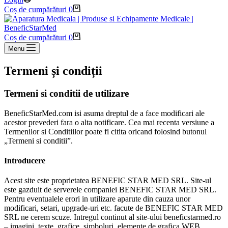
Coș de cumpărături
0
Coș de cumpărături
0
Menu
Termeni și condiții
Termeni si conditii de utilizare
BeneficStarMed.com isi asuma dreptul de a face modificari ale
acestor prevederi fara o alta notificare. Cea mai recenta versiune a
Termenilor si Conditiilor poate fi citita oricand folosind butonul
„Termeni si conditii”.
Introducere
Acest site este proprietatea BENEFIC STAR MED SRL. Site-ul
este gazduit de serverele companiei BENEFIC STAR MED SRL.
Pentru eventualele erori in utilizare aparute din cauza unor
modificari, setari, upgrade-uri etc. facute de BENEFIC STAR MED
SRL ne cerem scuze. Intregul continut al site-ului beneficstarmed.ro
– imagini, texte, grafice, simboluri, elemente de grafica WEB,