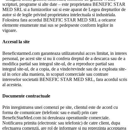
scripturi, programe si alte date – este proprietatea BENEFIC STAR
MED SRL si a furnizorilor sai si este aparat de Legea drepturilor de
autor si de legile privind proprietatea intelectuala si industriala.
Folosirea fara acordul BENEFIC STAR MED SRL a oricaror
elemente enumerate mai sus se pedepseste conform legilor in
vigoare.
Accesul la site
Beneficstarmed.com garanteaza utilizatorului acces limitat, in interes
personal, pe acest site si nu ii confera dreptul de a descarca sau de a
modifica partial sau integral site-ul, de a reproduce partial sau
integral site-ul, de a copia, de a vinde/revinde sau de a exploata site-
ul in orice alta maniera, in scopuri comerciale sau contrare
intereselor societatii BENEFIC STAR MED SRL, fara acordul scris
al acesteia.
Documente contractuale
Prin inregistrarea unei comenzi pe site, clientul este de acord cu
forma de comunicare (telefonic sau e-mail) prin care
BeneficStarMed.com isi deruleaza operatiunile comerciale.
Notificarea primita (electronic sau telefonic) de catre client, dupa
efectuarea comenzii, are rol de informare si nu reprezinta acceptarea