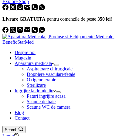
Explore Shop
Livrare GRATUITA
pentru comenzile de peste
350 lei
!
Despre noi
Magazin
Aparatura medicala
Aspiratoare chirurgicale
Dopplere vasculare/fetale
Oxigenoterapie
Sterilizare
Ingrijire la domiciliu
Paturi ingrijire acasa
Scaune de baie
Scaune WC de camera
Blog
Contact
Search
Login