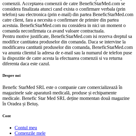
comenzii. Acceptarea comenzii de catre BeneficStarMed.com se
considera finalizata atunci cand exista o confirmare verbala (prin
telefon) sau electronica (prin e-mail) din partea BeneficStarMed.com
catre client, fara a necesita o confirmare de primire din partea
acestuia. BeneficStarMed.com nu considera in nici un moment o
comanda neconfirmata ca avand valoare contractuala.
Pentru motive justificate, BeneficStarMed.com isi rezerva dreptul sa
modifice cantitatea produselor din comanda. Daca se intervine la
modificarea cantitatii produselor din comanda, BeneficStarMed.com
va anunta clientul la adresa de e-mail sau la numarul de telefon puse
la dispozitie de catre acesta la efectuarea comenzii si va returna
diferenta daca este cazul.
Despre noi
Benefic StarMed SRL este o companie care comercializează în
magazinele sale aparatură medicală, produse și echipamente
medicale. Benefic Star Med SRL deține momentan două magazine
în Oradea și Beiuș.
Cont
Contul meu
Comenzile mele