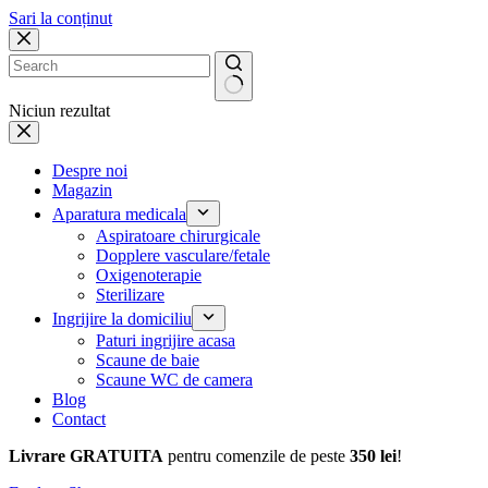
Sari la conținut
Niciun rezultat
Despre noi
Magazin
Aparatura medicala
Aspiratoare chirurgicale
Dopplere vasculare/fetale
Oxigenoterapie
Sterilizare
Ingrijire la domiciliu
Paturi ingrijire acasa
Scaune de baie
Scaune WC de camera
Blog
Contact
Livrare GRATUITA
pentru comenzile de peste
350 lei
!