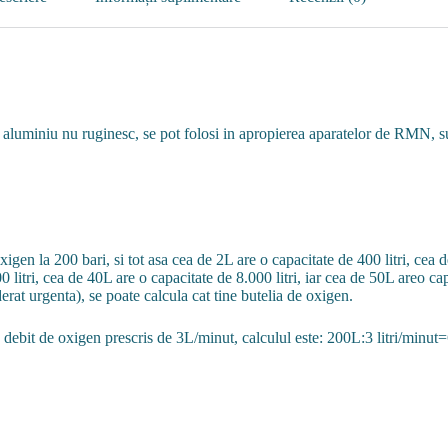
din aluminiu nu ruginesc, se pot folosi in apropierea aparatelor de RMN,
igen la 200 bari, si tot asa cea de 2L are o capacitate de 400 litri, cea d
0 litri, cea de 40L are o capacitate de 8.000 litri, iar cea de 50L areo cap
rat urgenta), se poate calcula cat tine butelia de oxigen.
 debit de oxigen prescris de 3L/minut, calculul este: 200L:3 litri/minu