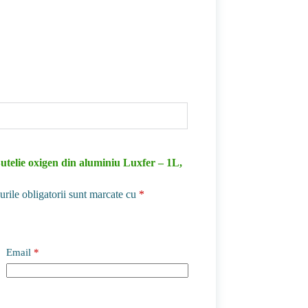
Butelie oxigen din aluminiu Luxfer – 1L,
rile obligatorii sunt marcate cu
*
Email
*