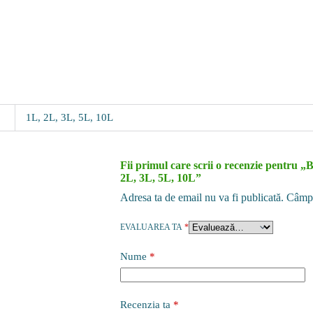
1L, 2L, 3L, 5L, 10L
Fii primul care scrii o recenzie pentru „
2L, 3L, 5L, 10L”
Adresa ta de email nu va fi publicată.
Câmpu
EVALUAREA TA
*
Nume
*
Recenzia ta
*