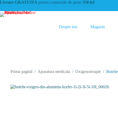
Sari
Livrare GRATUITA
pentru comenzile de peste
350 lei
!
la
conținut
Despre noi
Magazin
Prima pagină
/
Aparatura medicala
/
Oxigenoterapie
/
Buteli