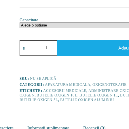
Capacitate
Cantitate
Butelie
Adau
oxigen
din
aluminiu
Luxfer
-
1L,
SKU:
NU SE APLICĂ
2L,
CATEGORII:
APARATURA MEDICALA
,
OXIGENOTERAPIE
3L,
ETICHETE:
ACCESORII MEDICALE
,
ADMINISTRARE OXI
5L,
OXIGEN
,
BUTELIE OXIGEN 10L
,
BUTELIE OXIGEN 1L
,
BUT
10L
BUTELIE OXIGEN 5L
,
BUTELIE OXIGEN ALUMINIU
escriere
Informații suplimentare
Recenzii (0)