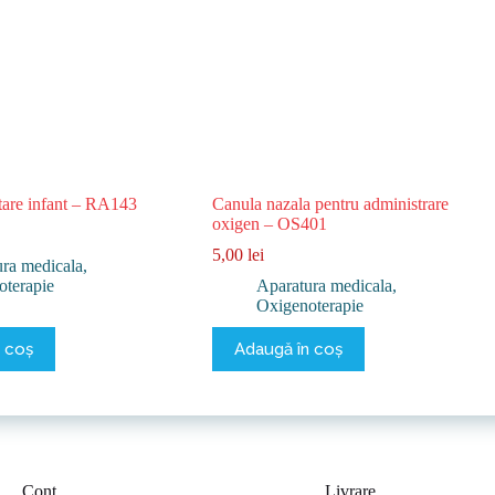
itare infant – RA143
Canula nazala pentru administrare
oxigen – OS401
5,00
lei
ra medicala
,
oterapie
Aparatura medicala
,
Oxigenoterapie
 coș
Adaugă în coș
Cont
Livrare