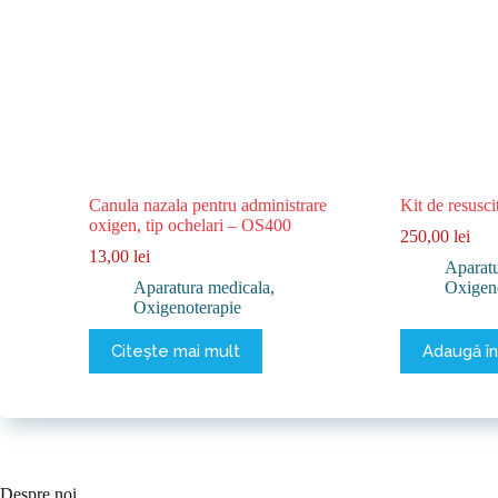
Canula nazala pentru administrare
Kit de resusc
oxigen, tip ochelari – OS400
250,00
lei
13,00
lei
Aparatu
Aparatura medicala
,
Oxigen
Oxigenoterapie
Citește mai mult
Adaugă în
Despre noi