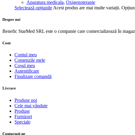
Aparatura medicala
,
Oxigenoterapie
Selectează opțiunile
Acest produs are mai multe variații. Opțiuni
Despre noi
Benefic StarMed SRL este o companie care comercializează în magazi
Cont
Contul meu
Comenzile mele
Coșul meu
Autentificare
Finalizare comandă
Livrare
Produse noi
Cele mai vândute
Produse
Furnizori
Speciale
Contactați-ne