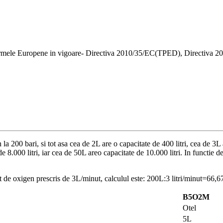
Normele Europene in vigoare- Directiva 2010/35/EC(TPED), Directiva 20
a 200 bari, si tot asa cea de 2L are o capacitate de 400 litri, cea de 3L a
de 8.000 litri, iar cea de 50L areo capacitate de 10.000 litri. In functi
t de oxigen prescris de 3L/minut, calculul este: 200L:3 litri/minut=66,
B5O2M
Otel
5L