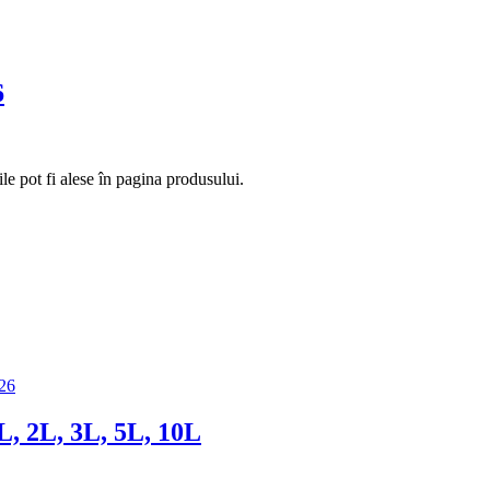
6
le pot fi alese în pagina produsului.
L, 2L, 3L, 5L, 10L