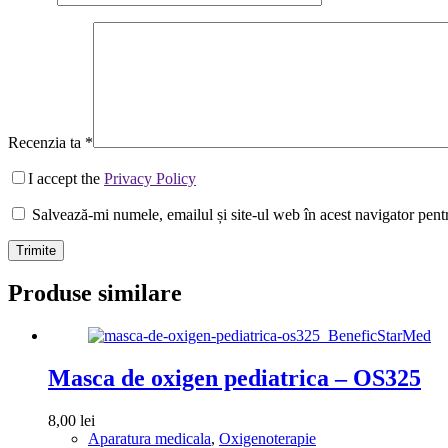
Recenzia ta
*
I accept the
Privacy Policy
Salvează-mi numele, emailul și site-ul web în acest navigator pent
Trimite
Produse similare
Masca de oxigen pediatrica – OS325
8,00
lei
Aparatura medicala
,
Oxigenoterapie