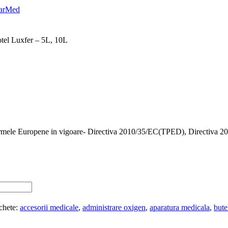
otel Luxfer – 5L, 10L
Normele Europene in vigoare- Directiva 2010/35/EC(TPED), Directiva 20
chete:
accesorii medicale
,
administrare oxigen
,
aparatura medicala
,
bute