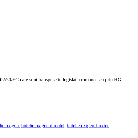
02/50/EC care sunt transpuse in legislatia romaneasca prin HG
lie oxigen
,
butelie oxigen din otel
,
butelie oxigen Luxfer