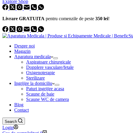
Explore Shop
Livrare GRATUITA
pentru comenzile de peste
350 lei
!
Despre noi
Magazin
Aparatura medicala
Aspiratoare chirurgicale
Dopplere vasculare/fetale
Oxigenoterapie
Sterilizare
Ingrijire la domiciliu
Paturi ingrijire acasa
Scaune de baie
Scaune WC de camera
Blog
Contact
Search
Login