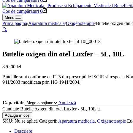
Coș de cumpărături
0
Coș de cumpărături
0
Menu
Prima pagină
/
Aparatura medicala
/
Oxigenoterapie
/
Butelie oxigen din 
🔍
Butelie oxigen din otel Luxfer – 5L, 10L
870,00
lei
Buteliile sunt conforme cu PT5 din prescriptiile ISCIR si respecta 
941/2003 modificata prin HG 1941/2004.
Capacitate
Anulează
Cantitate Butelie oxigen din otel Luxfer - 5L, 10L
Adaugă în coș
SKU:
Nu se aplică
Categorii:
Aparatura medicala
,
Oxigenoterapie
Eti
Descriere