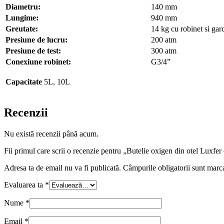
Diametru:
140 mm
Lungime:
940 mm
Greutate:
14 kg cu robinet si gar
Presiune de lucru:
200 atm
Presiune de test:
300 atm
Conexiune robinet:
G3/4”
Capacitate
5L, 10L
Recenzii
Nu există recenzii până acum.
Fii primul care scrii o recenzie pentru „Butelie oxigen din otel Luxfe
Adresa ta de email nu va fi publicată.
Câmpurile obligatorii sunt marc
Evaluarea ta
*
Nume
*
Email
*