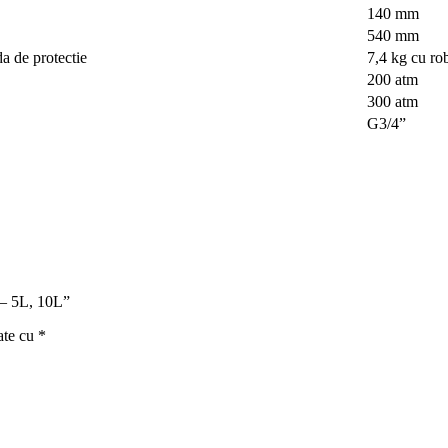
140 mm
540 mm
da de protectie
7,4 kg cu rob
200 atm
300 atm
G3/4”
r – 5L, 10L”
ate cu
*