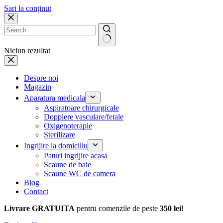
Sari la conținut
Niciun rezultat
Despre noi
Magazin
Aparatura medicala
Aspiratoare chirurgicale
Dopplere vasculare/fetale
Oxigenoterapie
Sterilizare
Ingrijire la domiciliu
Paturi ingrijire acasa
Scaune de baie
Scaune WC de camera
Blog
Contact
Livrare GRATUITA
pentru comenzile de peste
350 lei
!