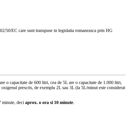
02/50/EC care sunt transpuse in legislatia romaneasca prin HG
re o capacitate de 600 litri, cea de 5L are o capacitate de 1.000 litri,
e de oxigenul prescris, de exemplu 2L sau 3L (la 5L/minut este considerat
67 minute, deci
aprox. o ora si 10 minute
.