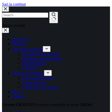
Sari la conținut
Niciun rezultat
Despre noi
Magazin
Aparatura medicala
Aspiratoare chirurgicale
Dopplere vasculare/fetale
Oxigenoterapie
Sterilizare
Ingrijire la domiciliu
Paturi ingrijire acasa
Scaune de baie
Scaune WC de camera
Blog
Contact
Livrare GRATUITA
pentru comenzile de peste
350 lei
!