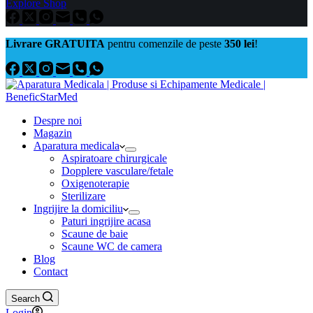
Explore Shop
Livrare GRATUITA
pentru comenzile de peste
350 lei
!
Despre noi
Magazin
Aparatura medicala
Aspiratoare chirurgicale
Dopplere vasculare/fetale
Oxigenoterapie
Sterilizare
Ingrijire la domiciliu
Paturi ingrijire acasa
Scaune de baie
Scaune WC de camera
Blog
Contact
Search
Login