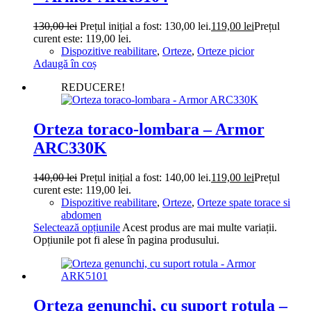
130,00
lei
Prețul inițial a fost: 130,00 lei.
119,00
lei
Prețul
curent este: 119,00 lei.
Dispozitive reabilitare
,
Orteze
,
Orteze picior
Adaugă în coș
REDUCERE!
Orteza toraco-lombara – Armor
ARC330K
140,00
lei
Prețul inițial a fost: 140,00 lei.
119,00
lei
Prețul
curent este: 119,00 lei.
Dispozitive reabilitare
,
Orteze
,
Orteze spate torace si
abdomen
Selectează opțiunile
Acest produs are mai multe variații.
Opțiunile pot fi alese în pagina produsului.
Orteza genunchi, cu suport rotula –