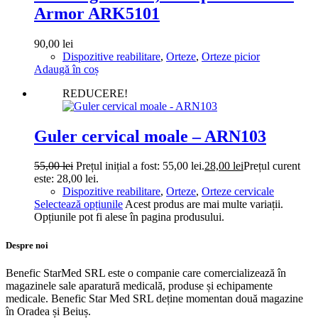
Armor ARK5101
90,00
lei
Dispozitive reabilitare
,
Orteze
,
Orteze picior
Adaugă în coș
REDUCERE!
Guler cervical moale – ARN103
55,00
lei
Prețul inițial a fost: 55,00 lei.
28,00
lei
Prețul curent
este: 28,00 lei.
Dispozitive reabilitare
,
Orteze
,
Orteze cervicale
Selectează opțiunile
Acest produs are mai multe variații.
Opțiunile pot fi alese în pagina produsului.
Despre noi
Benefic StarMed SRL este o companie care comercializează în
magazinele sale aparatură medicală, produse și echipamente
medicale. Benefic Star Med SRL deține momentan două magazine
în Oradea și Beiuș.