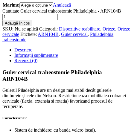
Marime
Anulează
Cantitate Guler cervical traheostomie Philadelphia - ARN104B
Adaugă în coș
SKU:
Nu se aplică
Categorii:
Dispozitive reabilitare
,
Orteze
,
Orteze
cervicale
Etichete:
ARN104B
,
Guler cervical
,
Philadelphia
,
traheostomie
Descriere
Informații suplimentare
Recenzii (0)
Guler cervical traheostomie Philadelphia –
ARN104B
Gulerul Piladelphia are
un
design
mai
stabil
decât
gulerele
din
burete
și
cele din
Nelson.
Restrictioneaza mobilitatea coloanei
cervicale (flexia, extensia si rotatia) favorizand procesul de
recuperare.
Caracteristici:
Sistem de inchidere: cu banda velcro (scai).