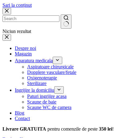
Sari la conținut
Niciun rezultat
Despre noi
Magazin
Aparatura medicala
Aspiratoare chirurgicale
Dopplere vasculare/fetale
Oxigenoterapie
Sterilizare
Ingrijire la domiciliu
Paturi ingrijire acasa
Scaune de baie
Scaune WC de camera
Blog
Contact
Livrare GRATUITA
pentru comenzile de peste
350 lei
!