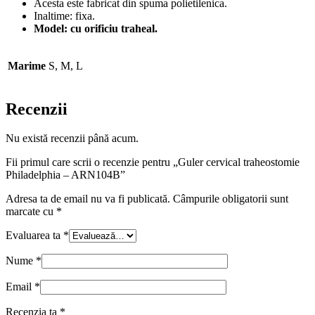
Acesta este fabricat din spuma polietilenica.
Inaltime: fixa.
Model: cu orificiu traheal.
Marime
S, M, L
Recenzii
Nu există recenzii până acum.
Fii primul care scrii o recenzie pentru „Guler cervical traheostomie
Philadelphia – ARN104B”
Adresa ta de email nu va fi publicată.
Câmpurile obligatorii sunt
marcate cu
*
Evaluarea ta
*
Nume
*
Email
*
Recenzia ta
*