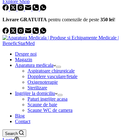
Explore Shop
Livrare GRATUITA
pentru comenzile de peste
350 lei
!
Despre noi
Magazin
Aparatura medicala
Aspiratoare chirurgicale
Dopplere vasculare/fetale
Oxigenoterapie
Sterilizare
Ingrijire la domiciliu
Paturi ingrijire acasa
Scaune de baie
Scaune WC de camera
Blog
Contact
Search
Login