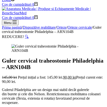
Coș de cumpărături
0
Coș de cumpărături
0
Menu
Prima pagină
/
Dispozitive reabilitare
/
Orteze
/
Orteze cervicale
/
Guler
cervical traheostomie Philadelphia – ARN104B
REDUCERE!
🔍
Guler cervical traheostomie Philadelphia
– ARN104B
145,00
lei
Prețul inițial a fost: 145,00 lei.
90,00
lei
Prețul curent este:
90,00 lei.
Gulerul Piladelphia are
un
design
mai
stabil
decât
gulerele
din
burete
și
cele din
Nelson.
Restrictioneaza mobilitatea coloanei
cervicale (flexia, extensia si rotatia) favorizand procesul de
recuperare.