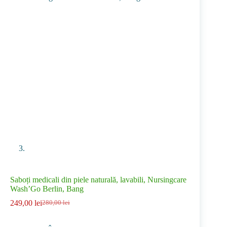
Saboți medicali din piele naturală, lavabili, Nursingcare
Wash’Go Berlin, Bang
249,00
lei
280,00
lei
Prețul
Prețul
inițial
curent
a
este: