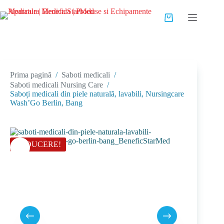
Sari
la
Coș
conținut
de
cumpărături
Prima pagină
/
Saboti medicali
/
Saboti medicali Nursing Care
/
Saboți medicali din piele naturală, lavabili, Nursingcare
Wash’Go Berlin, Bang
REDUCERE!