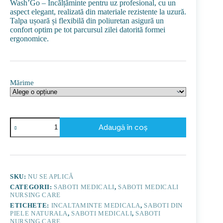
Wash’Go – Încălțăminte pentru uz profesional, cu un
fost:
249,00 lei.
aspect elegant, realizată din materiale rezistente la uzură.
280,00 lei.
Talpa ușoară și flexibilă din poliuretan asigură un
confort optim pe tot parcursul zilei datorită formei
ergonomice.
Mărime
Cantitate
Adaugă în coș
Saboți
medicali
din
piele
naturală,
lavabili,
SKU:
NU SE APLICĂ
Nursingcare
CATEGORII:
SABOTI MEDICALI
,
SABOTI MEDICALI
Wash'Go
NURSING CARE
Berlin,
Bang
ETICHETE:
INCALTAMINTE MEDICALA
,
SABOTI DIN
PIELE NATURALA
,
SABOTI MEDICALI
,
SABOTI
NURSING CARE