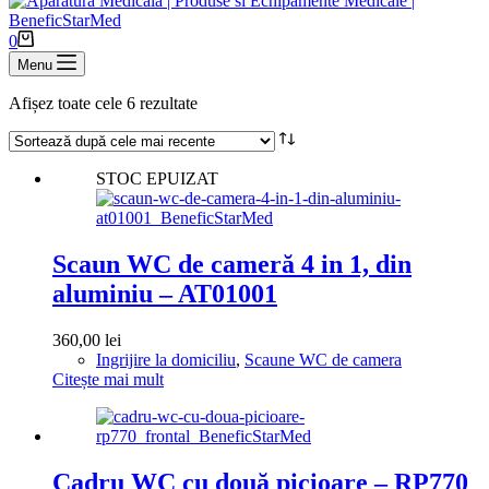
cumpărături
Coș
0
de
Menu
cumpărături
Sortat
Afișez toate cele 6 rezultate
după
cele
mai
STOC EPUIZAT
recente
Scaun WC de cameră 4 in 1, din
aluminiu – AT01001
360,00
lei
Ingrijire la domiciliu
,
Scaune WC de camera
Citește mai mult
Cadru WC cu două picioare – RP770