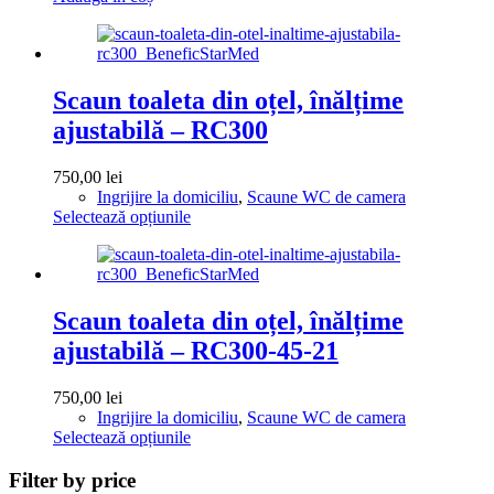
Scaun toaleta din oțel, înălțime
ajustabilă – RC300
750,00
lei
Ingrijire la domiciliu
,
Scaune WC de camera
Acest
Selectează opțiunile
produs
are
mai
multe
variații.
Scaun toaleta din oțel, înălțime
Opțiunile
ajustabilă – RC300-45-21
pot
fi
alese
750,00
lei
în
Ingrijire la domiciliu
,
Scaune WC de camera
pagina
Acest
Selectează opțiunile
produsului.
produs
are
Filter by price