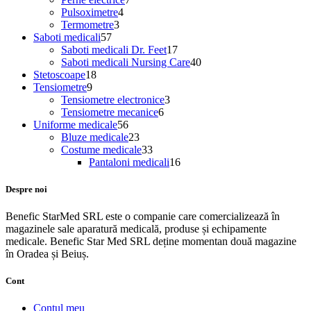
4
produse
Pulsoximetre
4
3
produse
Termometre
3
57
produse
Saboti medicali
57
de
17
Saboti medicali Dr. Feet
17
produse
produse
40
Saboti medicali Nursing Care
40
18
de
Stetoscoape
18
9
produse
produse
Tensiometre
9
produse
3
Tensiometre electronice
3
6
produse
Tensiometre mecanice
6
56
produse
Uniforme medicale
56
de
23
Bluze medicale
23
produse
de
33
Costume medicale
33
produse
de
16
Pantaloni medicali
16
produse
produse
Despre noi
Benefic StarMed SRL este o companie care comercializează în
magazinele sale aparatură medicală, produse și echipamente
medicale. Benefic Star Med SRL deține momentan două magazine
în Oradea și Beiuș.
Cont
Contul meu