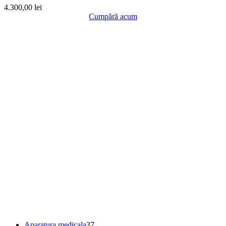
4.300,00
lei
Cumpără acum
37
Aparatura medicala
37