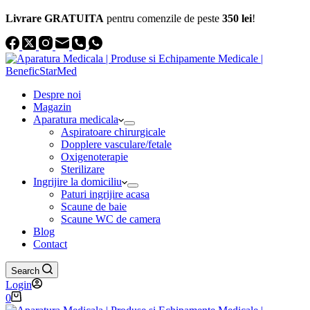
Livrare GRATUITA
pentru comenzile de peste
350 lei
!
Despre noi
Magazin
Aparatura medicala
Aspiratoare chirurgicale
Dopplere vasculare/fetale
Oxigenoterapie
Sterilizare
Ingrijire la domiciliu
Paturi ingrijire acasa
Scaune de baie
Scaune WC de camera
Blog
Contact
Search
Login
Coș
0
de