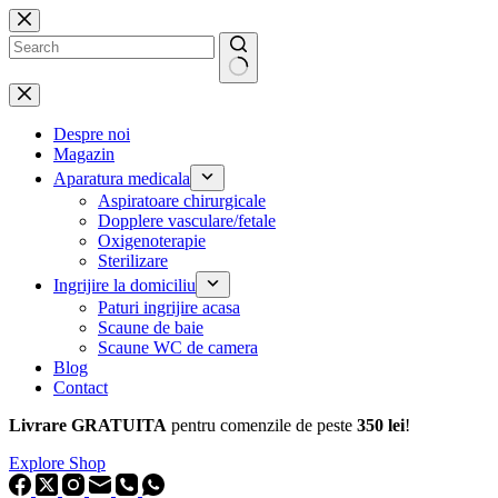
Sari
la
conținut
Niciun
rezultat
Despre noi
Magazin
Aparatura medicala
Aspiratoare chirurgicale
Dopplere vasculare/fetale
Oxigenoterapie
Sterilizare
Ingrijire la domiciliu
Paturi ingrijire acasa
Scaune de baie
Scaune WC de camera
Blog
Contact
Livrare GRATUITA
pentru comenzile de peste
350 lei
!
Explore Shop