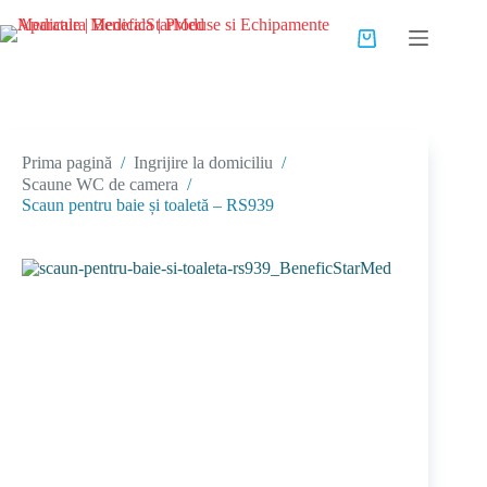
Sari
la
Coș
conținut
de
cumpărături
Prima pagină
/
Ingrijire la domiciliu
/
Scaune WC de camera
/
Scaun pentru baie și toaletă – RS939