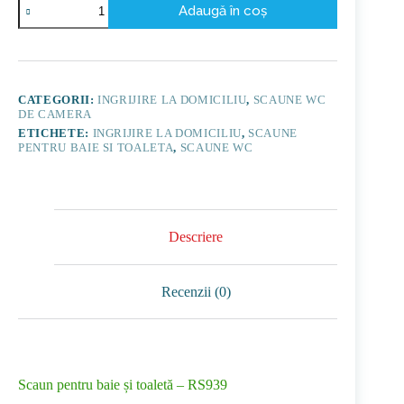
Adaugă în coș
Scaun
pentru
baie
și
toaletă
-
CATEGORII:
INGRIJIRE LA DOMICILIU
,
SCAUNE WC
RS939
DE CAMERA
ETICHETE:
INGRIJIRE LA DOMICILIU
,
SCAUNE
PENTRU BAIE SI TOALETA
,
SCAUNE WC
Descriere
Recenzii (0)
Scaun pentru baie și toaletă – RS939