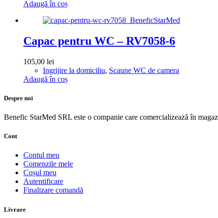
a
este:
Adaugă în coș
fost:
219,00 lei.
230,00 lei.
Capac pentru WC – RV7058-6
105,00
lei
Ingrijire la domiciliu
,
Scaune WC de camera
Adaugă în coș
Despre noi
Benefic StarMed SRL este o companie care comercializează în magazi
Cont
Contul meu
Comenzile mele
Coșul meu
Autentificare
Finalizare comandă
Livrare