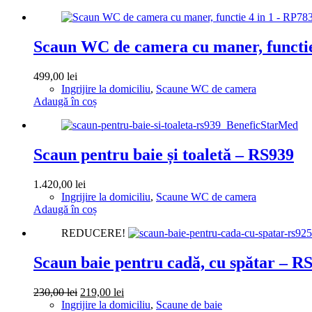
Scaun WC de camera cu maner, functie
499,00
lei
Ingrijire la domiciliu
,
Scaune WC de camera
Adaugă în coș
Scaun pentru baie și toaletă – RS939
1.420,00
lei
Ingrijire la domiciliu
,
Scaune WC de camera
Adaugă în coș
REDUCERE!
Scaun baie pentru cadă, cu spătar – R
Prețul
Prețul
230,00
lei
219,00
lei
inițial
curent
Ingrijire la domiciliu
,
Scaune de baie