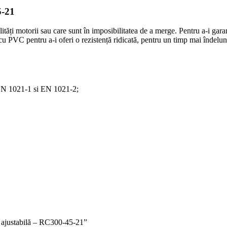
5-21
ți motorii sau care sunt în imposibilitatea de a merge. Pentru a-i garant
 cu PVC pentru a-i oferi o rezistență ridicată, pentru un timp mai îndelun
r EN 1021-1 si EN 1021-2;
me ajustabilă – RC300-45-21”