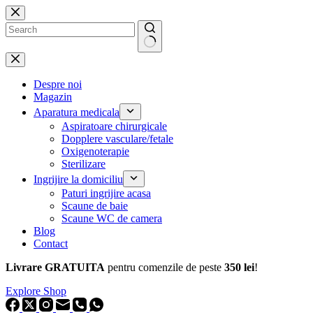
Sari
la
conținut
Niciun
rezultat
Despre noi
Magazin
Aparatura medicala
Aspiratoare chirurgicale
Dopplere vasculare/fetale
Oxigenoterapie
Sterilizare
Ingrijire la domiciliu
Paturi ingrijire acasa
Scaune de baie
Scaune WC de camera
Blog
Contact
Livrare GRATUITA
pentru comenzile de peste
350 lei
!
Explore Shop