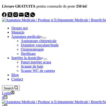
Livrare GRATUITA
pentru comenzile de peste
350 lei
!
Despre noi
Magazin
Aparatura medicala
Aspiratoare chirurgicale
Dopplere vasculare/fetale
Oxigenoterapie
Sterilizare
Ingrijire la domiciliu
Paturi ingrijire acasa
Scaune de baie
Scaune WC de camera
Blog
Contact
Search
Login
Coș
0
de
cumpărături
Coș