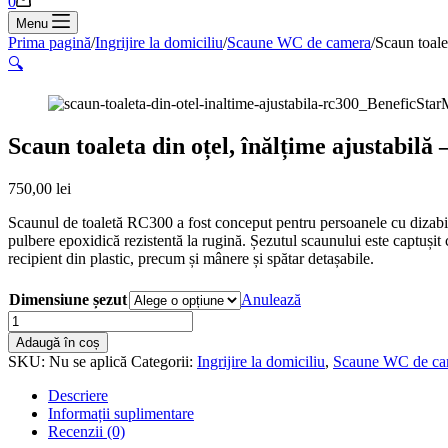
0
de
Menu
cumpărături
Prima pagină
/
Ingrijire la domiciliu
/
Scaune WC de camera
/
Scaun toale
🔍
Scaun toaleta din oțel, înălțime ajustabilă
750,00
lei
Scaunul de toaletă RC300 a fost conceput pentru persoanele cu dizabilită
pulbere epoxidică rezistentă la rugină. Șezutul scaunului este captușit
recipient din plastic, precum și mânere și spătar detașabile.
Dimensiune șezut
Anulează
Cantitate
Scaun
Adaugă în coș
toaleta
SKU:
Nu se aplică
Categorii:
Ingrijire la domiciliu
,
Scaune WC de ca
din
oțel,
Descriere
înălțime
Informații suplimentare
ajustabilă
Recenzii (0)
-