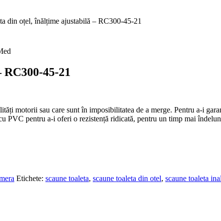
ta din oțel, înălțime ajustabilă – RC300-45-21
 – RC300-45-21
ți motorii sau care sunt în imposibilitatea de a merge. Pentru a-i garant
 cu PVC pentru a-i oferi o rezistență ridicată, pentru un timp mai îndelun
mera
Etichete:
scaune toaleta
,
scaune toaleta din otel
,
scaune toaleta ina